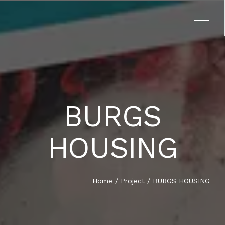
BURGS
EL PROYECTO
HOUSING
EL LIBRO
TESTIMONIOS
Home
/
Project
/ BURGS HOUSING
EQUIPO