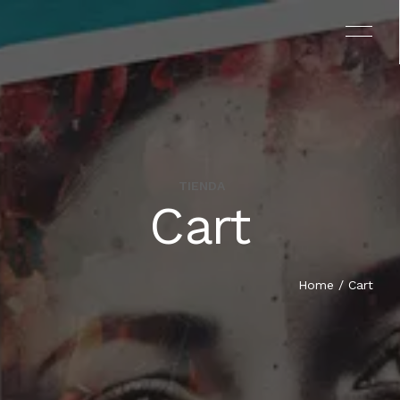
TIENDA
Cart
EL PROYECTO
EL LIBRO
Home
/ Cart
TESTIMONIOS
EQUIPO