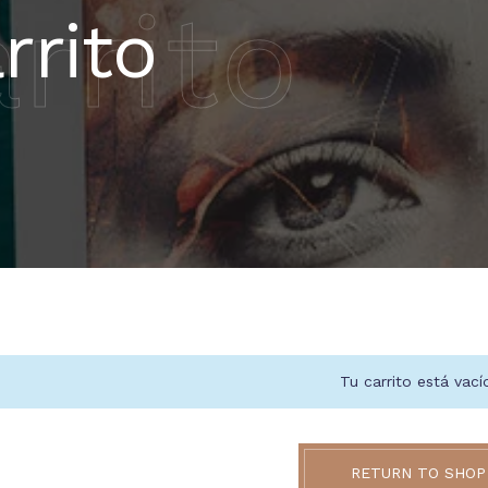
rrito
rrito
Tu carrito está vací
RETURN TO SHOP