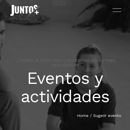
¿TIENES ALGUNA IDEA Y NECESITAS AYUDA PARA
REALIZARLA?
EL PROYECTO
Eventos y
EL LIBRO
actividades
TESTIMONIOS
Home
/ Sugerir evento
EQUIPO