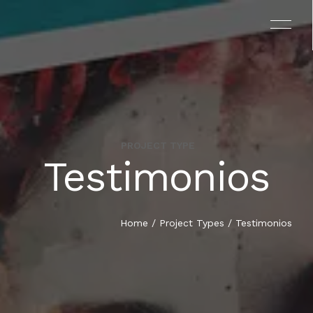
PROJECT TYPE
Testimonios
EL PROYECTO
EL LIBRO
Home
/ Project Types / Testimonios
TESTIMONIOS
EQUIPO