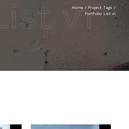
List v1
Home
/ Project Tags /
Portfolio List v1