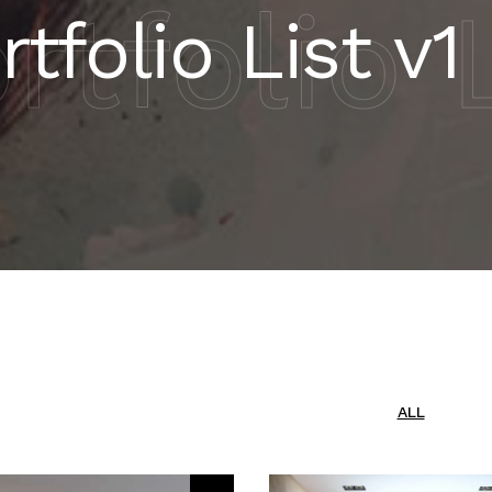
rtfolio 
rtfolio List v1
ALL